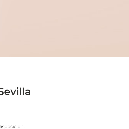
evilla
isposición,